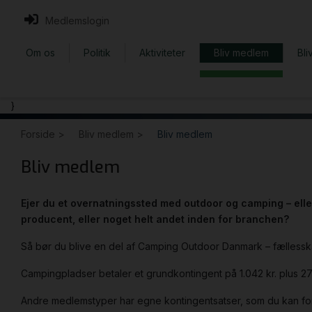
Medlemslogin
Om os
Politik
Aktiviteter
Bliv medlem
Bli
}
Forside >
Bliv medlem >
Bliv medlem
Bliv medlem
Ejer du et overnatningssted med outdoor og camping – ell
producent, eller noget helt andet inden for branchen?
Så bør du blive en del af Camping Outdoor Danmark – fælless
Campingpladser betaler et grundkontingent på 1.042 kr. plus 27
Andre medlemstyper har egne kontingentsatser, som du kan for