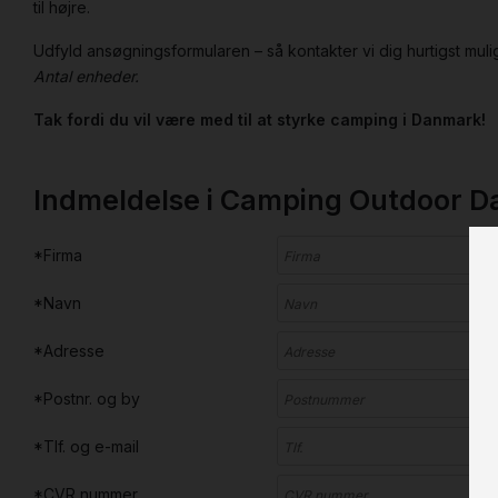
til højre.
Udfyld ansøgningsformularen – så kontakter vi dig hurtigst mul
Antal enheder.
Tak fordi du vil være med til at styrke camping i Danmark!
Indmeldelse i Camping Outdoor 
*Firma
*Navn
*Adresse
*Postnr. og by
*Tlf. og e-mail
*CVR nummer