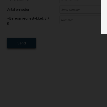
Antal enheder
*Beregn regnestykket: 3 +
5
Send