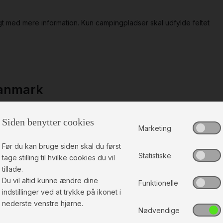
igt med mere information. Kun campingpladser skal udfylde feltet
Danmark
Siden benytter cookies
Marketing
Før du kan bruge siden skal du først
Statistiske
tage stilling til hvilke cookies du vil
tillade.
Du vil altid kunne ændre dine
Funktionelle
indstillinger ved at trykke på ikonet i
nederste venstre hjørne.
Nødvendige