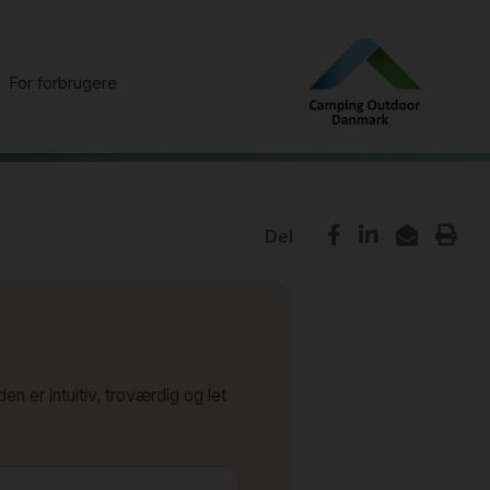
For forbrugere
Del
 er intuitiv, troværdig og let