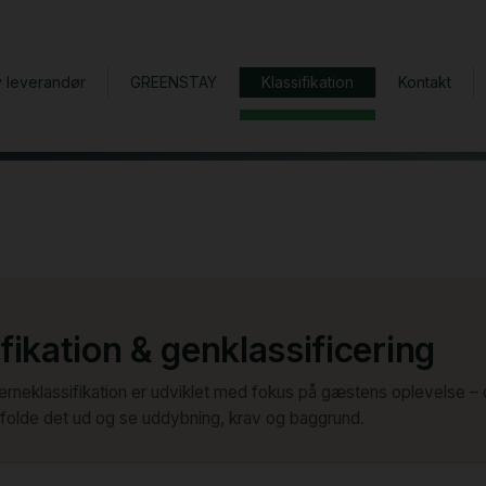
v leverandør
GREENSTAY
Klassifikation
Kontakt
ikation & genklassificering
eklassifikation er udviklet med fokus på gæstens oplevelse – den
at folde det ud og se uddybning, krav og baggrund.