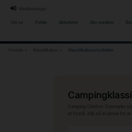
Medlemslogin
Om os
Politik
Aktiviteter
Bliv medlem
Bli
Forside >
Klassifikation >
Klassifikationsmodellen
Campingklassif
Camping Outdoor Danmarks stjern
at forstå. Klik på et emne for 