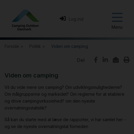
Log ind
Menu
Forside >
Politik >
Viden om camping
Om os
Del
Politik
Bestyrelse
Viden om camping
Aktiviteter
Formål
Det arbejder vi for
Vil du vide mere om camping? Om udviklingsmulighederne?
Om målgrupperne og markedet? Om reglerne for at etablere
Bliv medlem
Partnerorganisationer
Politiske forslag
CODK Camping Lab
og drive campingvirksomhed? om den nyeste
overnatningsstatistik?
Bliv leverandør
Medlemsstruktur
Viden om camping
Årsdag og Generalforsamling 2026
Se de mange medlemsfordele
Så kan du starte med at læse de rapporter, vi har samlet her -
og se de nyeste overnatningstal forneden
GREENSTAY
Vedtægter
Aktivitetskalender
Bliv medlem
Bliv leverandør