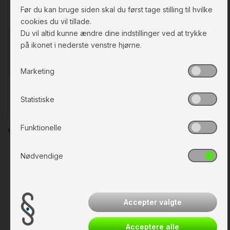
Marts
▲ 8.7% ift.
▲ 34.2% ift.
▲ 44.2% ift.
Før du kan bruge siden skal du først tage stilling til hvilke
2025
2025
2025
cookies du vil tillade.
Du vil altid kunne ændre dine indstillinger ved at trykke
1.689.717
797.121
1.584.056
på ikonet i nederste venstre hjørne.
April
▲ 3.4% ift.
▼ 9.9% ift.
▼ 21.7% ift.
2025
2025
2025
Marketing
2.023.831
1.367.812
2.090.514
Maj
▲ 3.5% ift.
▲ 12% ift.
▲ 7.8% ift.
Statistiske
2025
2025
2025
Funktionelle
Kilde: Danmarks Statistik, tabel TURIST. Opdateres månedligt.
Nødvendige
Accepter valgte
Acceptere alle